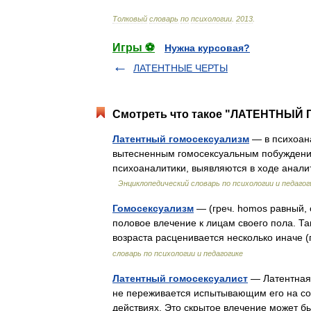
Толковый
словарь
по
психологии
.
2013
.
Игры ⚽
Нужна курсовая?
ЛАТЕНТНЫЕ ЧЕРТЫ
Смотреть что такое "ЛАТЕНТНЫЙ 
Латентный гомосексуализм
— в психоана
вытесненным гомосексуальным побуждения
психоаналитики, выявляются в ходе анали
Энциклопедический словарь по психологии и педагог
Гомосексуализм
— (греч. homos равный, о
половое влечение к лицам своего пола. Т
возраста расценивается несколько инач
словарь по психологии и педагогике
Латентный гомосексуалист
— Латентная 
не переживается испытывающим его на соз
действиях. Это скрытое влечение может 