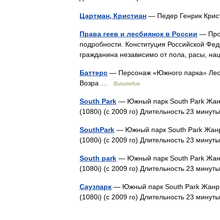
Цартман, Кристиан
— Педер Генрик Крист
Права геев и лесбиянок в России
— Пров
подробности. Конституция Российской Фед
гражданина независимо от пола, расы, н
Баттерс
— Персонаж «Южного парка» Леоп
Возра …
Википедия
South Park
— Южный парк South Park Жанр
(1080i) (с 2009 го) Длительность 23 мин
SouthPark
— Южный парк South Park Жанр
(1080i) (с 2009 го) Длительность 23 мин
South park
— Южный парк South Park Жанр
(1080i) (с 2009 го) Длительность 23 мин
Саузпарк
— Южный парк South Park Жанр 
(1080i) (с 2009 го) Длительность 23 мин