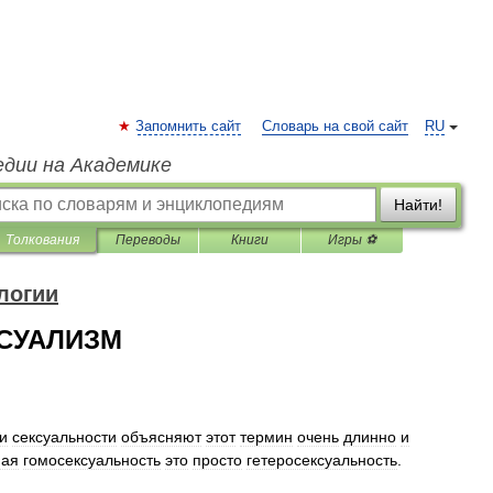
Запомнить сайт
Словарь на свой сайт
RU
едии на Академике
Найти!
Толкования
Переводы
Книги
Игры ⚽
логии
СУАЛИЗМ
и
сексуальности
объясняют
этот
термин
очень
длинно
и
ная
гомосексуальность
это
просто
гетеросексуальность
.