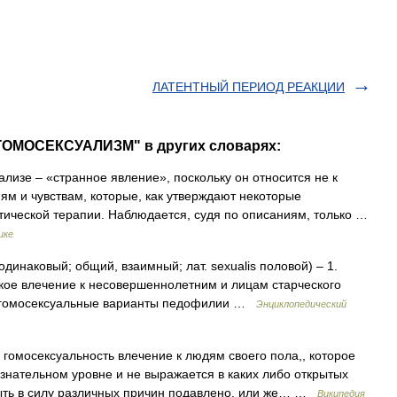
ЛАТЕНТНЫЙ ПЕРИОД РЕАКЦИИ
ГОМОСЕКСУАЛИЗМ" в других словарях:
лизе – «странное явление», поскольку он относится не к
м и чувствам, которые, как утверждают некоторые
тической терапии. Наблюдается, судя по описаниям, только …
ике
динаковый; общий, взаимный; лат. sexualis половой) – 1.
акое влечение к несовершеннолетним и лицам старческого
е (гомосексуальные варианты педофилии …
Энциклопедический
гомосексуальность влечение к людям своего пола,, которое
нательном уровне и не выражается в каких либо открытых
быть в силу различных причин подавлено, или же… …
Википедия