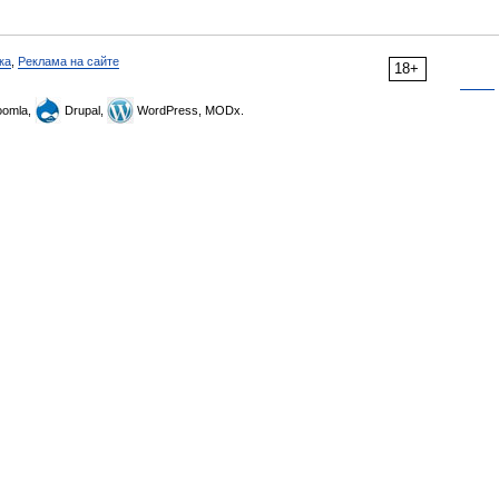
ка
,
Реклама на сайте
18+
omla,
Drupal,
WordPress, MODx.