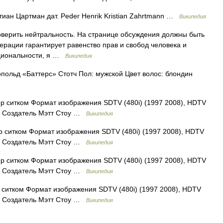
иан Цартман дат. Peder Henrik Kristian Zahrtmann …
Википедия
ерить нейтральность. На странице обсуждения должны быть
ерации гарантирует равенство прав и свобод человека и
ациональности, я …
Википедия
ольд «Баттерс» Стотч Пол: мужской Цвет волос: блондин
 ситком Формат изображения SDTV (480i) (1997 2008), HDTV
уты Создатель Мэтт Стоу …
Википедия
 ситком Формат изображения SDTV (480i) (1997 2008), HDTV
уты Создатель Мэтт Стоу …
Википедия
 ситком Формат изображения SDTV (480i) (1997 2008), HDTV
уты Создатель Мэтт Стоу …
Википедия
ситком Формат изображения SDTV (480i) (1997 2008), HDTV
уты Создатель Мэтт Стоу …
Википедия